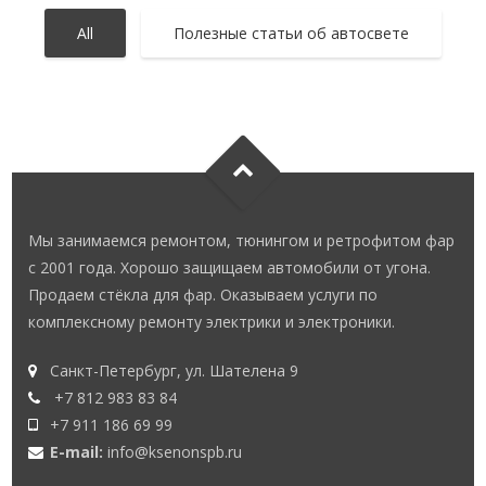
All
Полезные статьи об автосвете
ПРАВИЛЬНЫЕ ХОДОВЫЕ ОГНИ
О КСЕНОНЕ
ОБ ОТРАЖАТЕЛЯХ
О LED ЛАМПОЧКАХ И ЛИНЗОВЫХ
Полезные статьи об автосвете
Полезные статьи об автосвете
ЭЛЕМЕНТАХ
Полезные статьи об автосвете
Мы занимаемся ремонтом, тюнингом и ретрофитом фар
с 2001 года. Хорошо защищаем автомобили от угона.
Продаем стёкла для фар. Оказываем услуги по
комплексному ремонту электрики и электроники.
Санкт-Петербург, ул. Шателена 9
+7 812 983 83 84
+7 911 186 69 99
E-mail:
info@ksenonspb.ru