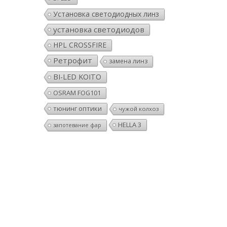
Установка светодиодных линз
установка светодиодов
HPL CROSSFIRE
Ретрофит
замена линз
BI-LED KOITO
OSRAM FOG101
тюнинг оптики
чужой колхоз
HELLA 3
запотевание фар