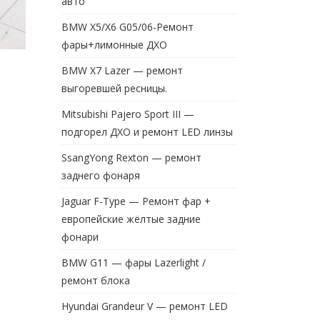
авто
BMW X5/X6 G05/06-Ремонт
фары+лимонные ДХО
BMW X7 Lazer — ремонт
выгоревшей ресницы.
Mitsubishi Pajero Sport III —
подгорел ДХО и ремонт LED линзы
SsangYong Rexton — ремонт
заднего фонаря
Jaguar F-Type — Ремонт фар +
европейские жёлтые задние
фонари
BMW G11 — фары Lazerlight /
ремонт блока
Hyundai Grandeur V — ремонт LED