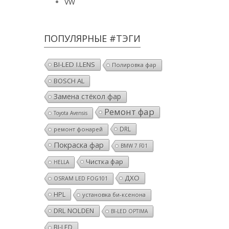
VW
ПОПУЛЯРНЫЕ #ТЭГИ
BI-LED I.LENS
Полировка фар
BOSCH AL
Замена стёкол фар
Ремонт фар
Toyota Avensis
DRL
ремонт фонарей
Покраска фар
BMW 7 F01
Чистка фар
HELLA
ДХО
OSRAM LED FOG101
HPL
установка би-ксенона
DRL NOLDEN
BI-LED OPTIMA
BI-LED