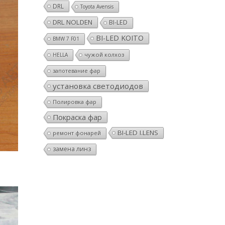
DRL
Toyota Avensis
DRL NOLDEN
BI-LED
BI-LED KOITO
BMW 7 F01
чужой колхоз
HELLA
запотевание фар
установка светодиодов
Полировка фар
Покраска фар
BI-LED I.LENS
ремонт фонарей
замена линз