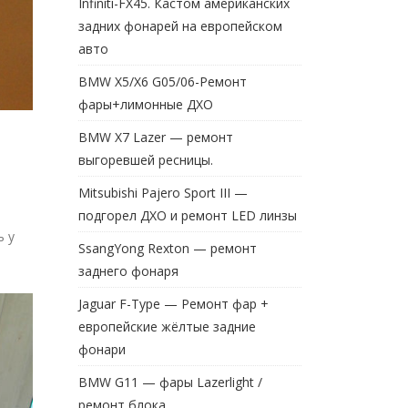
Infiniti-FX45. Кастом американских
задних фонарей на европейском
авто
BMW X5/X6 G05/06-Ремонт
фары+лимонные ДХО
BMW X7 Lazer — ремонт
выгоревшей ресницы.
Mitsubishi Pajero Sport III —
подгорел ДХО и ремонт LED линзы
ь у
SsangYong Rexton — ремонт
заднего фонаря
Jaguar F-Type — Ремонт фар +
европейские жёлтые задние
фонари
BMW G11 — фары Lazerlight /
ремонт блока