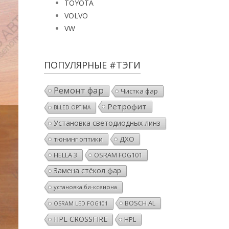
TOYOTA
VOLVO
VW
ПОПУЛЯРНЫЕ #ТЭГИ
Ремонт фар
Чистка фар
Ретрофит
BI-LED OPTIMA
Установка светодиодных линз
тюнинг оптики
ДХО
HELLA 3
OSRAM FOG101
Замена стёкол фар
установка би-ксенона
BOSCH AL
OSRAM LED FOG101
HPL CROSSFIRE
HPL