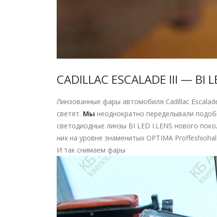
CADILLAC ESCALADE III — BI 
Линзованные фары автомобиля Cadillac Escalad
светят.
Мы
неоднократно переделывали подобн
светодиодные линзы BI LED I.LENS нового покол
них на уровне знаменитых OPTIMA Proffeshioh
И так снимаем фары