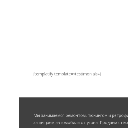
[templatify template=»testimonials»]
Мы занимаемся ремонтом, тюнингом и ретрофи
защищаем автомобили от угона. Продаем стёкл