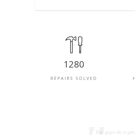
1280
REPAIRS SOLVED
You guys do a gre