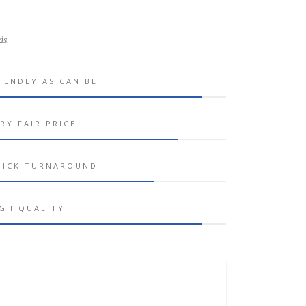
ds.
IENDLY AS CAN BE
RY FAIR PRICE
UICK TURNAROUND
GH QUALITY