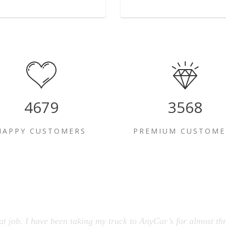
4679
3568
HAPPY CUSTOMERS
PREMIUM CUSTOME
at job. I have been taking my truck to AnyCar’s for almost thr