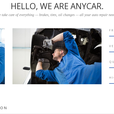
HELLO, WE ARE ANYCAR.
 take care of everything — brakes, tires, oil changes — all your auto repair nee
FR
VE
Q
HI
ION