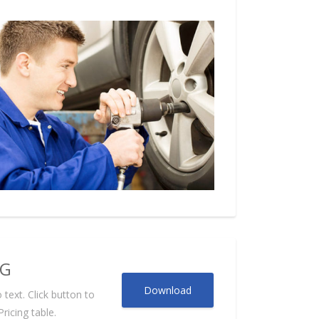
NG
Download
text. Click button to
icing table.