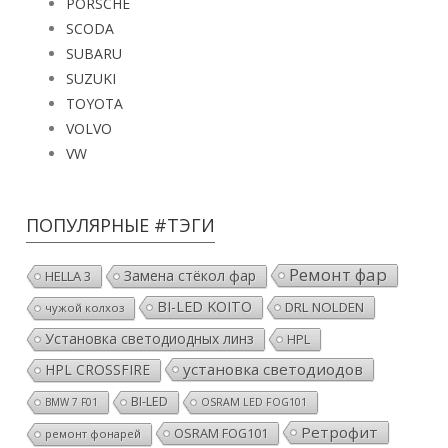
PORSCHE
SCODA
SUBARU
SUZUKI
TOYOTA
VOLVO
VW
ПОПУЛЯРНЫЕ #ТЭГИ
Ремонт фар
Замена стёкол фар
HELLA 3
BI-LED KOITO
DRL NOLDEN
чужой колхоз
Установка светодиодных линз
HPL
установка светодиодов
HPL CROSSFIRE
BI-LED
BMW 7 F01
OSRAM LED FOG101
Ретрофит
OSRAM FOG101
ремонт фонарей