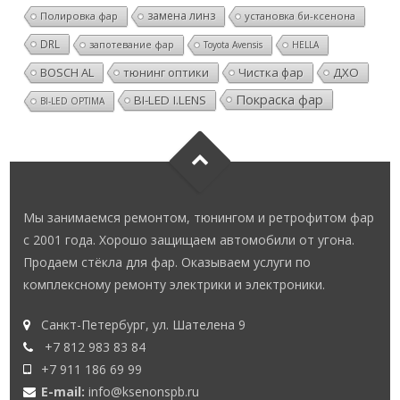
замена линз
Полировка фар
установка би-ксенона
DRL
запотевание фар
Toyota Avensis
HELLA
BOSCH AL
тюнинг оптики
Чистка фар
ДХО
Покраска фар
BI-LED I.LENS
BI-LED OPTIMA
Мы занимаемся ремонтом, тюнингом и ретрофитом фар
с 2001 года. Хорошо защищаем автомобили от угона.
Продаем стёкла для фар. Оказываем услуги по
комплексному ремонту электрики и электроники.
Санкт-Петербург, ул. Шателена 9
+7 812 983 83 84
+7 911 186 69 99
E-mail:
info@ksenonspb.ru