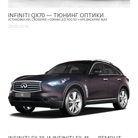
INFINITI QX70 — ТЮНИНГ ОПТИКИ
УСТАНОВКА HPL CROSSFIRE + OSRAM LED FOG101 + HPL BACKFIRE MAX
29/05/2018
INFINITI FX 35 И INFINITI FX 45 — РЕМОНТ