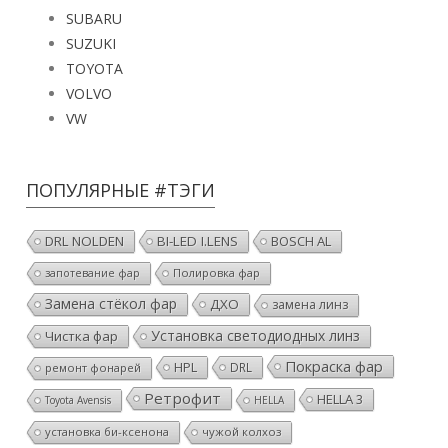
SUBARU
SUZUKI
TOYOTA
VOLVO
VW
ПОПУЛЯРНЫЕ #ТЭГИ
DRL NOLDEN
BI-LED I.LENS
BOSCH AL
Полировка фар
запотевание фар
Замена стёкол фар
ДХО
замена линз
Установка светодиодных линз
Чистка фар
Покраска фар
HPL
DRL
ремонт фонарей
Ретрофит
HELLA 3
Toyota Avensis
HELLA
установка би-ксенона
чужой колхоз